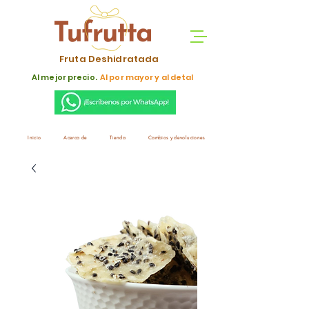
Fruta Deshidratada
Al mejor precio.
Al por mayor y al detal
Inicio
Acerca de
Tienda
Cambios y devoluciones