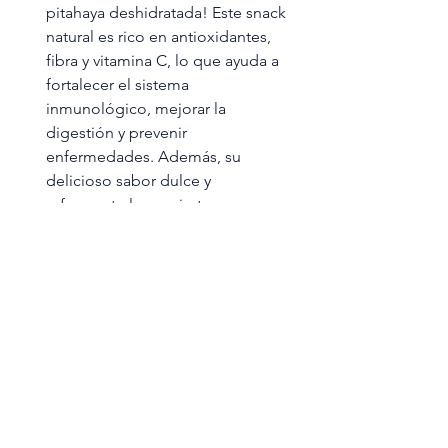
pitahaya deshidratada! Este snack
natural es rico en antioxidantes,
fibra y vitamina C, lo que ayuda a
fortalecer el sistema
inmunológico, mejorar la
digestión y prevenir
enfermedades. Además, su
delicioso sabor dulce y
refrescante la convierte en una
opción perfecta para satisfacer
tus antojos de manera saludable.
En nuestra marca, seleccionamos
las mejores pitahayas y las
deshidratamos cuidadosamente
para mantener su sabor y
nutrientes. El resultado es un
snack natural y energizante que
puedes disfrutar en cualquier
momento del día. ¡Prueba